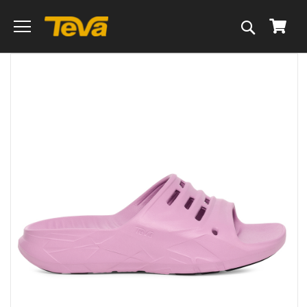
搜
我的
尋
跳
到
圖
片
庫
的
末
尾