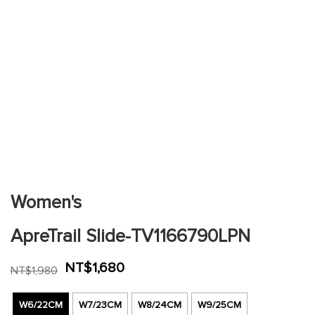
跳
到
圖
片
Women's
庫
的
ApreTrail Slide-TV1166790LPN
開
頭
NT$1,680
NT$1,980
W6/22CM
W7/23CM
W8/24CM
W9/25CM