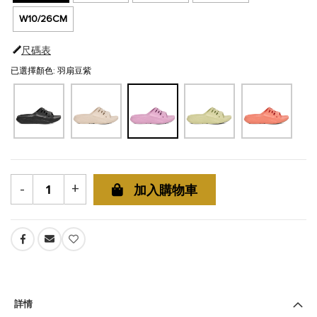
W10/26CM
尺碼表
已選擇顏色: 羽扇豆紫
-
+
加入購物車
詳情