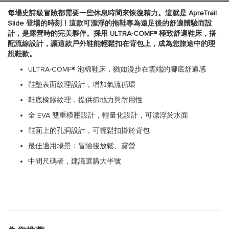
每場史詩級冒險都需要一些休息時間來恢復精力。這就是 ApreTrail
Slide 登場的時刻！這款可漂浮的拖鞋專為遠足後的舒適體驗而設
計，是露營時的完美夥伴。採用 ULTRA-COMF® 極致舒適鞋床，搭
配流線設計，讓這款戶外鞋能輕鬆扣在背包上，成為您旅途中的理
想鞋款。
ULTRA-COMF® 泡棉鞋床，猶如漫步在雲端的腳底舒適感
鞋墊表面紋理設計，增加氣流循環
鞋底橡膠紋理，提供抓地力與耐用性
全 EVA 雙重模壓設計，輕量化設計，可漂浮於水面
鞋面上的孔洞設計，可輕鬆扣掛於背包
最佳適用場景：冒險後放鬆、露營
中間尺碼者，建議選購大半號