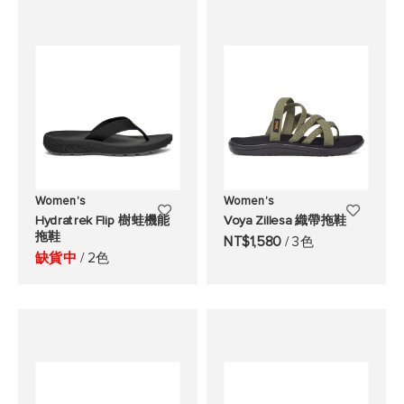
望
望
清
清
單
單
Women's
Women's
添
添
Hydratrek Flip 樹蛙機能
Voya Zillesa 織帶拖鞋
拖鞋
加
加
NT$1,580
/ 3色
缺貨中
/ 2色
至
至
願
願
望
望
清
清
單
單