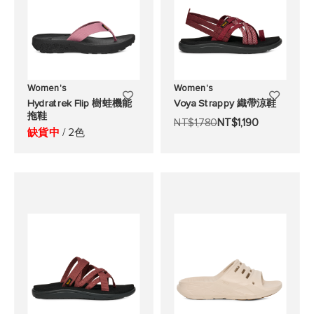
Women's
Women's
添
添
Hydratrek Flip 樹蛙機能
Voya Strappy 織帶涼鞋
拖鞋
加
加
NT$1,780
NT$1,190
缺貨中
/ 2色
至
至
願
願
望
望
清
清
單
單