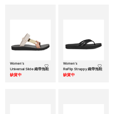
願
願
望
望
清
清
單
單
Women's
Women's
添
添
Universal Slide 織帶拖鞋
ReFlip Strappy 織帶拖鞋
加
加
缺貨中
缺貨中
至
至
願
願
望
望
清
清