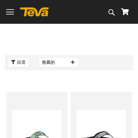
搜
我的
尋
篩選