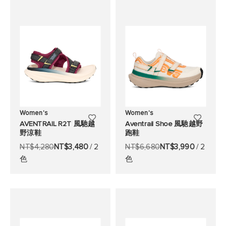
清
清
單
單
Women's
Women's
添
添
AVENTRAIL R2T 風馳越
Aventrail Shoe 風馳越野
野涼鞋
跑鞋
加
加
NT$4,280
NT$3,480
/ 2
NT$6,680
NT$3,990
/ 2
至
至
色
色
願
願
望
望
清
清
單
單