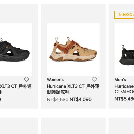
望
望
N.HOO
清
清
單
單
添
添
Women's
Men's
e XLT3 CT 戶外運
Hurricane XLT3 CT 戶外運
Hurrican
加
加
CT×N.H
鞋
動護趾涼鞋
NT$5,48
0
NT$4,680
NT$4,090
至
至
願
願
望
望
清
清