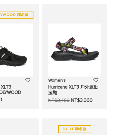
望
望
LYWOOD 聯名款
清
清
單
單
添
添
Women's
e XLT3
Hurricane XLT3 戶外運動
加
加
OOLYWOOD
涼鞋
0
NT$3,480
NT$3,060
至
至
願
願
望
望
DCDT 聯名款
清
清