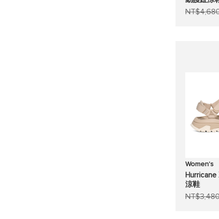
NT$4,68
Women's
Hurrica
涼鞋
NT$3,48