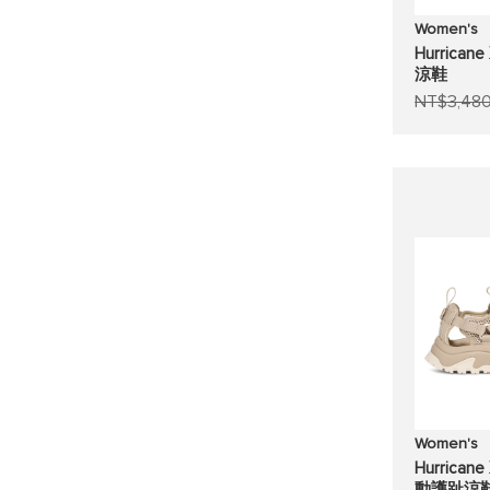
Women's
Hurrica
涼鞋
NT$3,48
Women's
Hurrican
動護趾涼