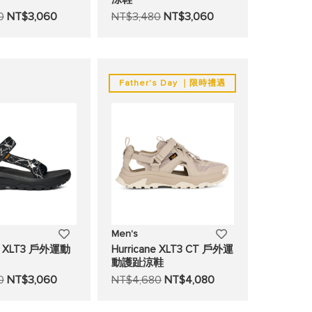
0
NT$3,060
NT$3,480
NT$3,060
至
至
願
願
望
望
Father's Day ｜限時禮遇
清
清
單
單
添
添
Men's
ne XLT3 戶外運動
Hurricane XLT3 CT 戶外運
加
加
動護趾涼鞋
0
NT$3,060
NT$4,680
NT$4,080
至
至
願
願