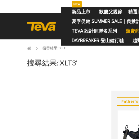
NEW
跳
新品上市
歡慶父親節 ｜精選
過
夏季促銷 SUMMER SALE｜倒數
到
內
TEVA 設計師聯名系列
熱賣
容
DAYBREAKER 登山健行鞋
越野
搜尋結果:'XLT3'
搜尋結果:'XLT3'
Father