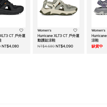
添
添
Women's
Women's
e XLT3 CT 戶外運
Hurricane XLT3 CT 戶外運
Hurrica
加
加
鞋
動護趾涼鞋
涼鞋
0
NT$4,080
NT$4,680
NT$4,090
缺貨中
至
至
願
願
望
望
清
清
單
單