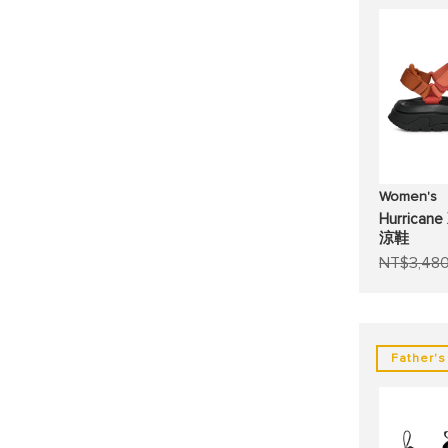
Women's
Hurrica
涼鞋
NT$3,48
Father