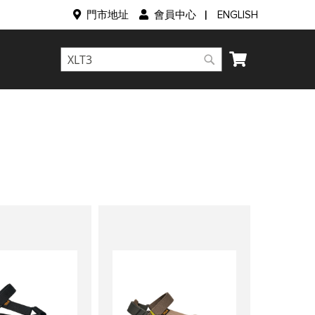
語
ENGLISH
門市地址
會員中心
言
我的購物車
搜
搜
尋
尋