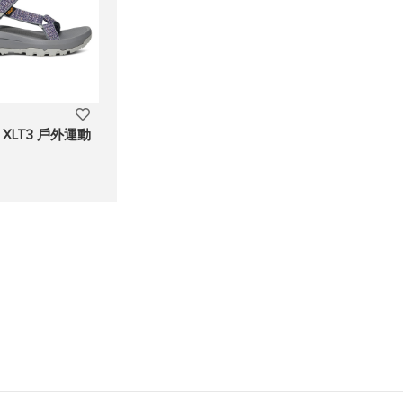
添
ne XLT3 戶外運動
加
至
願
望
清
單