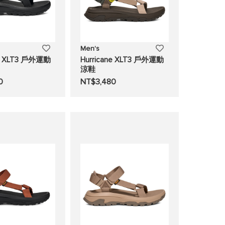
添
添
Men's
ne XLT3 戶外運動
Hurricane XLT3 戶外運動
加
加
涼鞋
0
NT$3,480
至
至
願
願
望
望
清
清
單
單