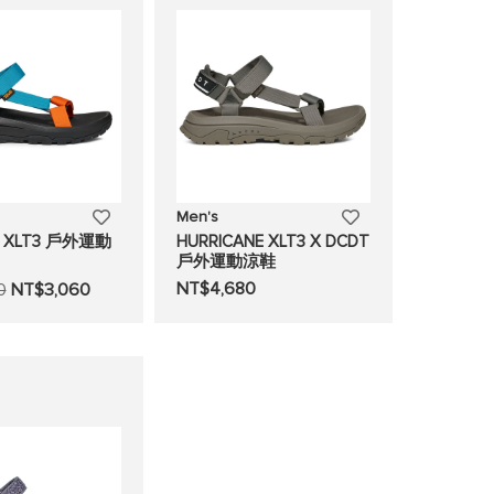
單
單
添
添
Men's
ne XLT3 戶外運動
HURRICANE XLT3 X DCDT
加
加
戶外運動涼鞋
NT$4,680
0
NT$3,060
至
至
願
願
望
望
清
清
單
單