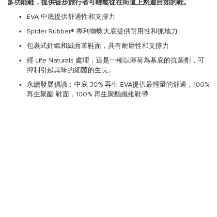
多功能鞋，提供徒步旅行者可輕鬆從在街道上悠遊自如的鞋。
EVA 中底提供舒適性和支撐力
Spider Rubber® 專利蜘蛛大底提供耐用性和抓地力
包裹式針織和絨面革鞋面，具有耐磨性和支撐力
經 Life Naturals 處理，這是一種以薄荷為基底的抗菌劑，可
抑制引起異味的細菌的生長。
永續發展倡議：中底 30% 再生 EVA提供最輕量的舒適，100%
再生聚酯 鞋面，100% 再生聚酯纖維鞋帶