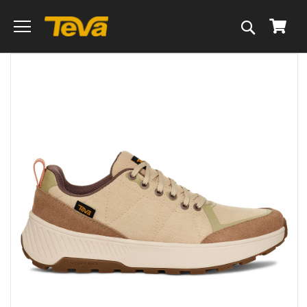
搜
我的
尋
跳
到
圖
片
庫
的
末
尾