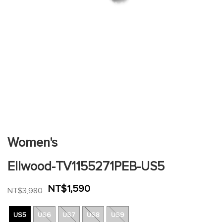
跳
到
圖
片
Women's
庫
的
Ellwood-TV1155271PEB-US5
開
頭
NT$1,590
NT$3,980
US5
US6
US7
US8
US9