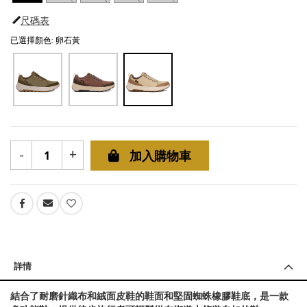
尺碼表
已選擇顏色: 卵石黃
-
+
加入購物車
詳情
結合了耐磨針織布和絨面皮鞋的鞋面和堅固蜘蛛橡膠鞋底，是一款