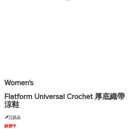
跳
到
圖
片
Women's
庫
的
Flatform Universal Crochet 厚底織帶
開
頭
涼鞋
尺碼表
缺貨中