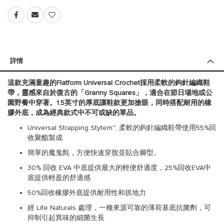
詳情
這款充滿童趣的Flatform Universal Crochet採用柔軟的鉤針編織鞋
帶，靈感來自於復古的「Granny Squares」，適合在節日場地或公
園野餐中穿著。1.5英寸的厚底讓鞋款更加搶眼，同時搭配耐用的橡
膠外底，成為經典款式中不可或缺的單品。
Universal Strapping Stytem™, 柔軟的鉤針編織鞋帶使用55%回
收聚酯製成
簡單的魔鬼氈，方便快速穿脫並貼合腳型。
30% 回收 EVA 中底提供最大的輕便舒適度，25%回收EVA中
底提供輕盈的舒適感
50%回收橡膠外底提供耐用性和抓地力
經 Life Naturals 處理，一種來源可靠的薄荷基底抗菌劑，可
抑制引起異味的細菌生長