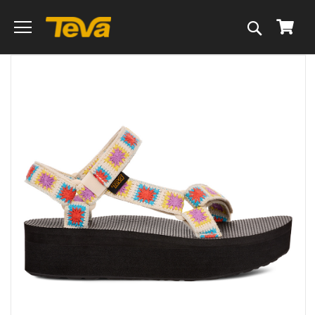
搜
我的
尋
跳
到
圖
片
庫
的
末
尾