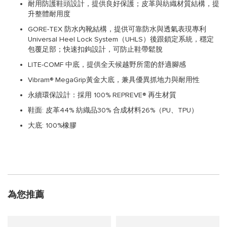
耐用防護鞋頭設計，提供良好保護；皮革與紡織材質結構，提
升整體耐用度
GORE-TEX 防水內靴結構，提供可靠防水與透氣表現專利
Universal Heel Lock System（UHLS）後跟鎖定系統，穩定
包覆足部；快速扣鉤設計，可防止鞋帶鬆脫
LITE-COMF 中底，提供全天候越野所需的舒適腳感
Vibram® MegaGrip黃金大底，兼具優異抓地力與耐用性
永續環保設計：採用 100% REPREVE® 再生材質
鞋面: 皮革44% 紡織品30% 合成材料26%（PU、TPU）
大底: 100%橡膠
為您推薦