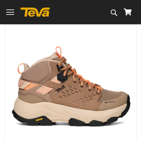
搜
我的
尋
跳
到
圖
片
庫
的
末
尾