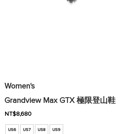
跳
到
圖
片
Women's
庫
的
Grandview Max GTX 極限登山鞋
開
頭
NT$8,680
US6
US7
US8
US9