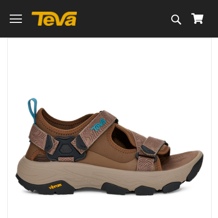
搜
我的
尋
跳
到
圖
片
庫
的
末
尾