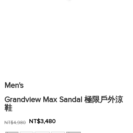
跳
到
圖
片
Men's
庫
的
Grandview Max Sandal 極限戶外涼
開
頭
鞋
NT$3,480
NT$4,980