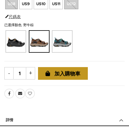
US8
US9
US10
US11
US12
尺碼表
已選擇顏色: 野牛棕
-
+
加入購物車
詳情