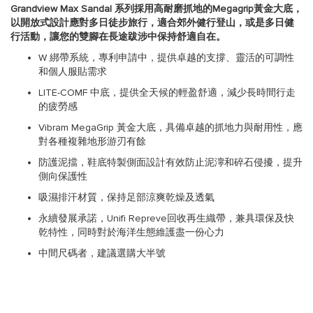
Grandview Max Sandal 系列採用高耐磨抓地的Megagrip黃金大底，
以開放式設計應對多日徒步旅行，適合郊外健行登山，或是多日健
行活動，讓您的雙腳在長途跋涉中保持舒適自在。
W 綁帶系統，專利申請中，提供卓越的支撐、靈活的可調性
和個人服貼需求
LITE-COMF 中底，提供全天候的輕盈舒適，減少長時間行走
的疲勞感
Vibram MegaGrip 黃金大底，具備卓越的抓地力與耐用性，應
對各種複雜地形游刃有餘
防護泥擋，鞋底特製側面設計有效防止泥濘和碎石侵擾，提升
側向保護性
吸濕排汗材質，保持足部涼爽乾燥及透氣
永續發展承諾，Unifi Repreve回收再生織帶，兼具環保及快
乾特性，同時對於海洋生態維護盡一份心力
中間尺碼者，建議選購大半號