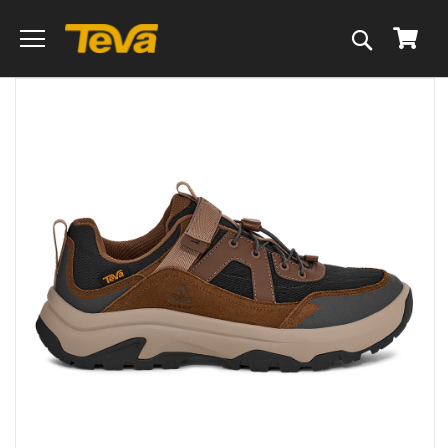
搜
我的
尋
跳
到
圖
片
庫
的
末
尾