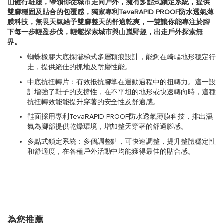
山健行鞋履，帶領你從城市走向戶外，擁有多點式鎖定系統，提供
雙腳穩固及貼合的包覆感，獨家專利TevaRAPID PROOF防水透氣薄
膜科技，無畏天氣給予雙腳整天的舒適乾爽，一雙讓你能專注於腳
下每一步輕盈步伐，輕鬆探索城市與山嵐野趣，出走戶外探索無
界。
蜘蛛橡膠大底採階梯式多層顆痕設計，能夠在崎嶇地形穩定行
走，提供絕佳的抓地及耐磨性能。
中底抗扭轉片：有效抵抗腳掌在運動過程中的扭轉力。這一設
計增強了鞋子的支撐性，在不平坦的地形或快速轉向時，這種
抗扭轉效能能提升穿著的安全性及舒適感。
鞋面採用專利TevaRAPID PROOF防水透氣薄膜科技，排出濕
氣為腳部提供乾燥環境，增加整天穿著的舒適腳感。
多點式鎖定系統：多個調整點，可快速調整，提升整體穩定性
和舒適度，在各種戶外活動中均能獲得最佳的貼合感。
為您推薦