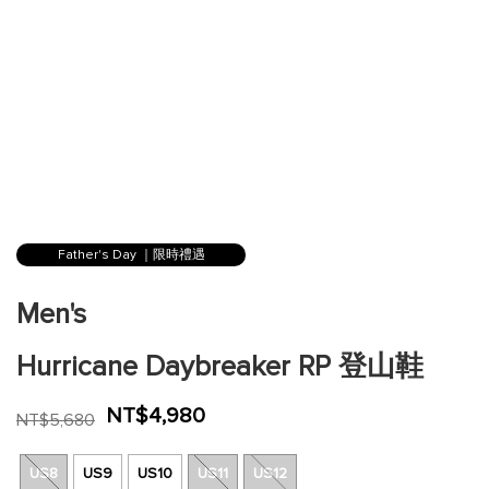
跳
到
Father's Day ｜限時禮遇
圖
片
Men's
庫
的
Hurricane Daybreaker RP 登山鞋
開
頭
NT$4,980
NT$5,680
US8
US9
US10
US11
US12