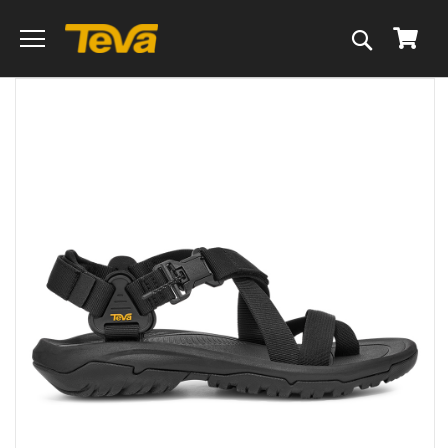
搜
我的
尋
跳
到
圖
片
庫
的
末
尾