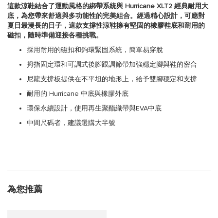
這款涼鞋結合了運動風格的綁帶系統與 Hurricane XLT2 經典耐用大
底，為您帶來舒適與多功能性的完美組合。經過精心設計，可應對
夏日最漫長的日子，這款支撐性涼鞋擁有堅固的橡膠鞋底和耐用的
磁扣，隨時準備迎接各種挑戰。
採用耐用的磁扣和鉤環緊固系統，簡單易穿脫
拇指固定環和可調式後腳跟調節帶加強穩定腳與鞋的密合
尼龍支撐板提供在不平坦的地形上，給予雙腳穩定和支撐
耐用的 Hurricane 中底與橡膠外底
環保永續設計，使用再生聚酯織帶與EVA中底
中間尺碼者，建議選購大半號
為您推薦