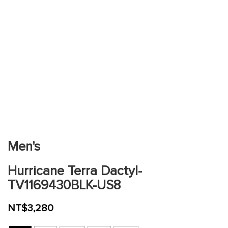
跳
到
圖
片
Men's
庫
的
Hurricane Terra Dactyl-
開
頭
TV1169430BLK-US8
NT$3,280