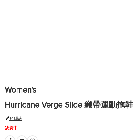
跳
到
圖
片
Women's
庫
的
Hurricane Verge Slide 織帶運動拖鞋
開
頭
尺碼表
缺貨中