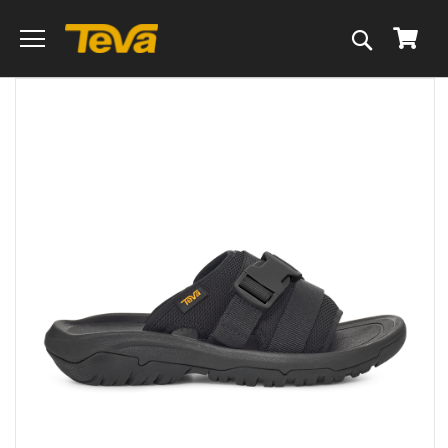
搜
我的
尋
跳
到
圖
片
庫
的
末
尾