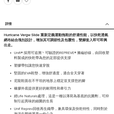
詳情
Hurricane Vergw Slide 重新定義運動拖鞋的舒適性能，以快乾透氣
網布結合塊扣設計，增加其可調節性及包覆性，雙腳套入即可即興
出走。
Unifi® 採用可追溯丶可驗證的REPREVE® 滌綸紗線，由回收塑
料製成的快乾帶為您的足部提供支撐
塑膠帶扣讓您快速穿脫
堅固的EVA鞋墊，增強舒適度，適合全天穿著
尼龍鞋面在不平坦的地形上穩定並支撐您的腳
橡膠外底提供更好的耐用性和牽引力
經Life Naturals處理，這是一種以薄荷為基底的抗菌劑，可抑
制引起異味的細菌的生長
Unif Reprev回收再生織帶，兼具環保及快乾特性，同時對於
海洋生態維護盡一份心力