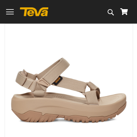
搜
我的
尋
跳
到
圖
片
庫
的
末
尾