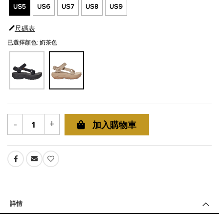
US5
US6
US7
US8
US9
尺碼表
已選擇顏色: 奶茶色
-
+
加入購物車
詳情