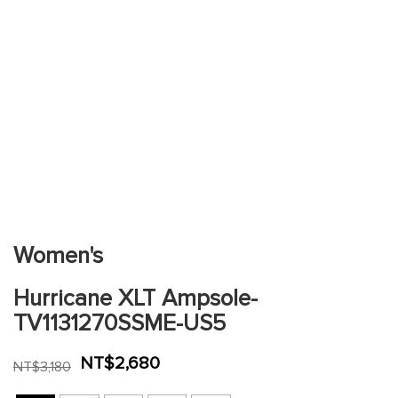
跳
到
圖
片
Women's
庫
的
Hurricane XLT Ampsole-
開
頭
TV1131270SSME-US5
NT$2,680
NT$3,180