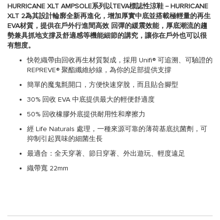
HURRICANE XLT AMPSOLE系列以TEVA標誌性涼鞋－HURRICANE
XLT 2為其設計輪廓全新再進化，增加厚實中底並搭載極輕量的再生
EVA材質，提供在戶外行進間高效 回彈的緩震效能，厚底潮流的趨
勢兼具抓地支撐及舒適感等機能細節的講究，讓你在戶外也可以很
有態度。
快乾織帶由回收再生材質製成，採用 Unifi® 可追溯、可驗證的
REPREVE® 聚酯纖維紗線，為你的足部提供支撐
簡單的魔鬼氈開口，方便快速穿脫，而且貼合腳型
30% 回收 EVA 中底提供最大的輕便舒適度
50% 回收橡膠外底提供耐用性和摩擦力
經 Life Naturals 處理，一種來源可靠的薄荷基底抗菌劑，可
抑制引起異味的細菌生長
最適合：全天穿著、節日穿著、外出遊玩、輕度遠足
織帶寬 22mm