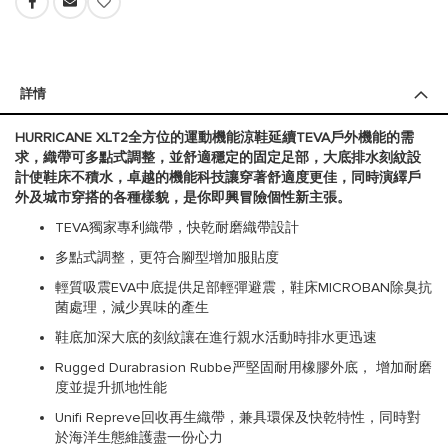
詳情
HURRICANE XLT2全方位的運動機能涼鞋延續TEVA戶外機能的需
求，織帶可多點式調整，並舒適穩定的固定足部，大底排水刻紋設
計使鞋床不積水，卓越的機能科技讓穿著舒適度更佳，同時演繹戶
外及城市穿搭的各種樣貌，是你即興冒險個性新主張。
TEVA獨家專利織帶，快乾耐磨織帶設計
多點式調整，更符合腳型增加服貼度
輕質吸震EVA中底提供足部輕彈避震，鞋床MICROBAN除臭抗
菌處理，減少異味的產生
鞋底加深大底的刻紋讓在進行親水活動時排水更迅速
Rugged Durabrasion Rubbe严堅固耐用橡膠外底， 增加耐磨
度並提升抓地性能
Unifi Repreve回收再生織帶，兼具環保及快乾特性，同時對
於海洋生態維護盡一份心力