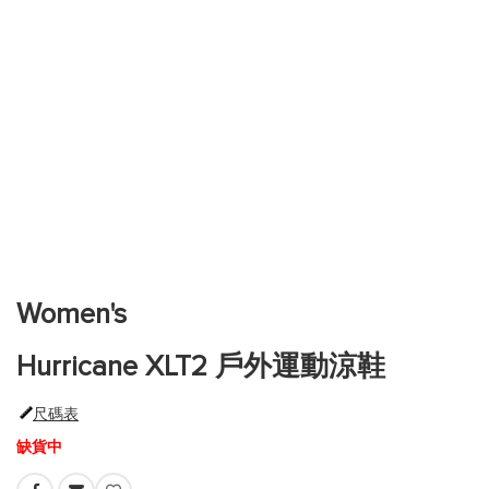
跳
到
圖
片
Women's
庫
的
Hurricane XLT2 戶外運動涼鞋
開
頭
尺碼表
缺貨中