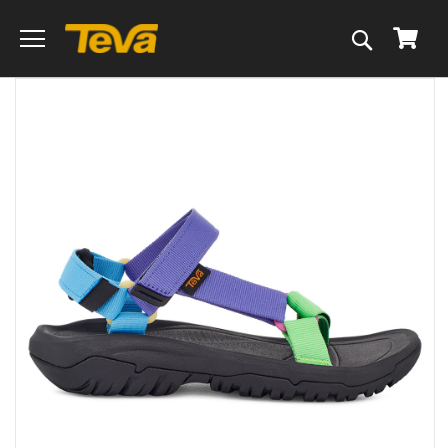
搜
我的
尋
跳
到
圖
片
庫
的
末
尾