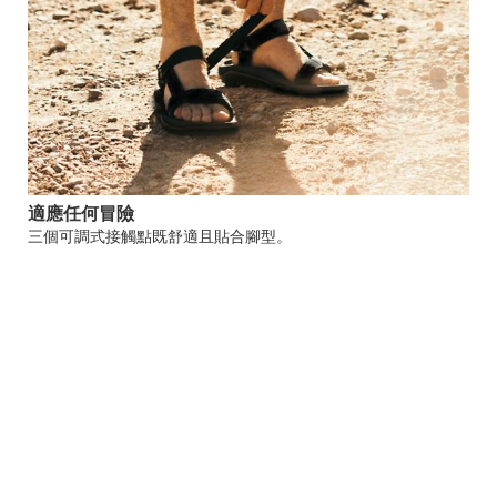
適應任何冒險
三個可調式接觸點既舒適且貼合腳型。