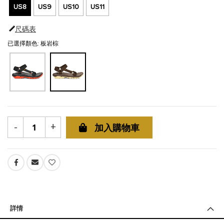
US8
US9
US10
US11
尺碼表
已選擇顏色: 板岩棕
-
+
加入購物車
詳情