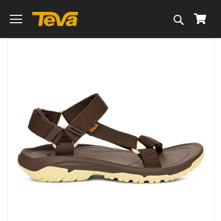
搜
我的
尋
跳
到
圖
片
庫
的
末
尾