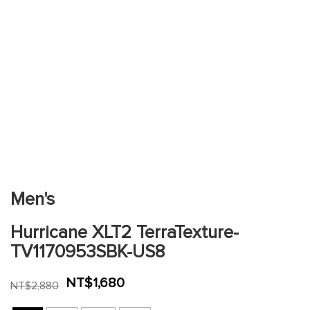
跳
到
圖
片
Men's
庫
的
Hurricane XLT2 TerraTexture-
開
頭
TV1170953SBK-US8
NT$1,680
NT$2,880