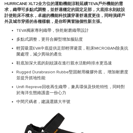
HURRICANE XLT2全方位的運動機能涼鞋延續TEVA戶外機能的需
求，織帶可多點式調整，並舒適穩定的固定足部，大底排水刻紋設
計使鞋床不積水，卓越的機能科技讓穿著舒適度更佳，同時演繹戶
外及城市穿搭的各種樣貌，是你即興冒險個性新主張。
TEVA獨家專利織帶，快乾耐磨織帶設計
多點式調整，更符合腳型增加服貼度
輕質吸震EVA中底提供足部輕彈避震，鞋床MICROBAN除臭抗
菌處理，減少異味的產生
鞋底加深大底的刻紋讓在進行親水活動時排水更迅速
Rugged Durabrasion Rubbe堅固耐用橡膠外底， 增加耐磨度
並提升抓地性能
Unifi Repreve回收再生織帶，兼具環保及快乾特性，同時對
於海洋生態維護盡一份心力
中間尺碼者，建議選購大半號