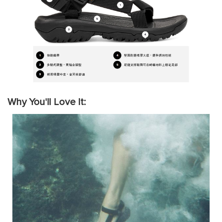
Why You'll Love It: