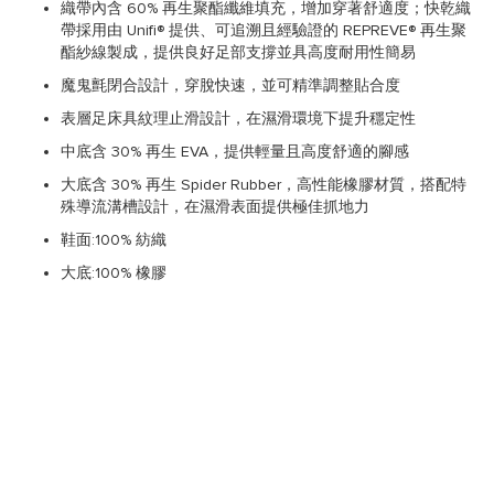
織帶內含 60% 再生聚酯纖維填充，增加穿著舒適度；快乾織
帶採用由 Unifi® 提供、可追溯且經驗證的 REPREVE® 再生聚
酯紗線製成，提供良好足部支撐並具高度耐用性簡易
魔鬼氈閉合設計，穿脫快速，並可精準調整貼合度
表層足床具紋理止滑設計，在濕滑環境下提升穩定性
中底含 30% 再生 EVA，提供輕量且高度舒適的腳感
大底含 30% 再生 Spider Rubber，高性能橡膠材質，搭配特
殊導流溝槽設計，在濕滑表面提供極佳抓地力
鞋面:100% 紡織
大底:100% 橡膠