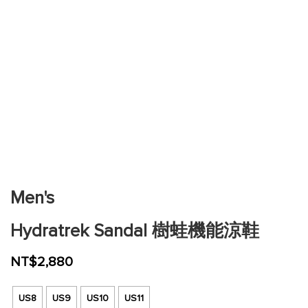
跳
到
圖
片
Men's
庫
的
Hydratrek Sandal 樹蛙機能涼鞋
開
頭
NT$2,880
US8
US9
US10
US11