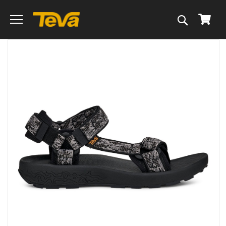
搜
我的
尋
跳
到
圖
片
庫
的
末
尾