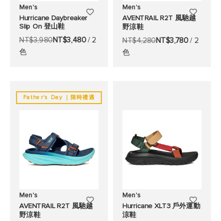
Men's
Men's
添
添
Hurricane Daybreaker
AVENTRAIL R2T 風馳越
Slip On 登山鞋
野涼鞋
加
加
NT$3,980
NT$3,480
/ 2
NT$4,280
NT$3,780
/ 2
至
至
色
色
願
願
望
望
清
清
Father's Day ｜限時禮遇
單
單
Men's
Men's
添
添
AVENTRAIL R2T 風馳越
Hurricane XLT3 戶外運動
野涼鞋
涼鞋
加
加