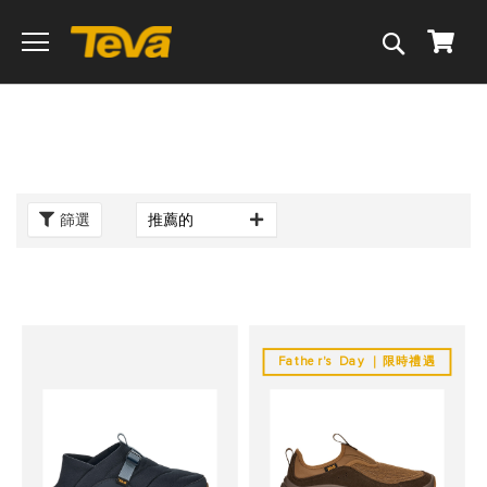
搜
我的
尋
篩選
Father's Day ｜限時禮遇