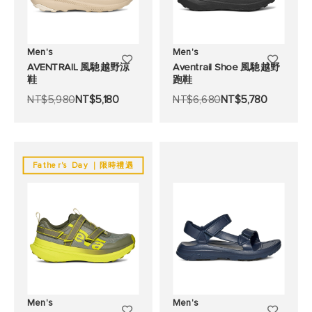
Men's
Men's
添
添
AVENTRAIL 風馳越野涼
Aventrail Shoe 風馳越野
鞋
跑鞋
加
加
NT$5,980
NT$5,180
NT$6,680
NT$5,780
至
至
願
願
望
望
Father's Day ｜限時禮遇
清
清
單
單
Men's
Men's
添
添