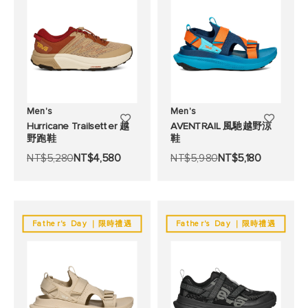
單
單
Men's
Men's
添
添
Hurricane Trailsetter 越
AVENTRAIL 風馳越野涼
野跑鞋
鞋
加
加
NT$5,280
NT$4,580
NT$5,980
NT$5,180
至
至
願
願
望
望
Father's Day ｜限時禮遇
Father's Day ｜限時禮遇
清
清
單
單