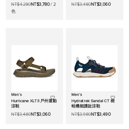
NT$4,280
NT$3,780
/ 2
NT$3,480
NT$3,060
至
至
色
願
願
望
望
清
清
單
單
Men's
Men's
添
添
Hurricane XLT3 戶外運動
Hydratrek Sandal CT 樹
涼鞋
蛙機能護趾涼鞋
加
加
NT$3,480
NT$3,060
NT$3,980
NT$3,490
至
至
願
願