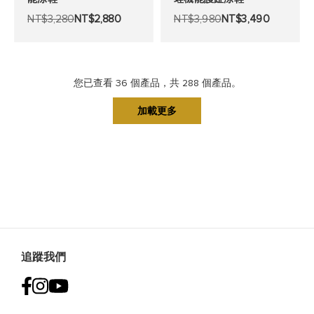
加
加
NT$3,280
NT$2,880
NT$3,980
NT$3,490
至
至
願
願
望
望
您已查看
36
個產品，共
288
個產品。
清
清
加載更多
單
單
追蹤我們