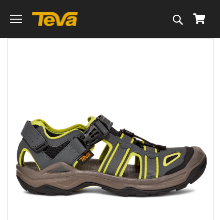
搜
我的
尋
跳
到
圖
片
庫
的
末
尾