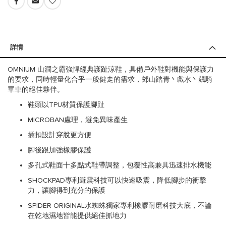
詳情
OMNIUM 山澗之霸強悍經典護趾涼鞋，具備戶外鞋對機能與保護力
的要求，同時輕量化合乎一般健走的需求，郊山踏青丶戲水丶飆騎
單車的絕佳夥伴。
鞋頭以TPU材質保護腳趾
MICROBAN處理，避免異味產生
插扣設計穿脫更方便
腳後跟加強橡膠保護
多孔式鞋面十多點式鞋帶調整，包覆性高兼具迅速排水機能
SHOCKPAD專利避震科技可以快速吸震，降低腳步的衝擊
力，讓腳得到充分的保護
SPIDER ORIGINAL水蜘蛛獨家專利橡膠耐磨科技大底，不論
在乾地濕地皆能提供絕佳抓地力