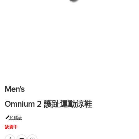
跳
到
圖
片
Men's
庫
的
Omnium 2 護趾運動涼鞋
開
頭
尺碼表
缺貨中