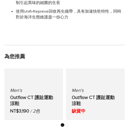
制引起異味的細菌的生長
使用Unifi-Repreve回收再生織帶，具有加速快乾特性，同時
對於海洋生態維護盡一份心力
為您推薦
Men's
Men's
Outflow CT 護趾運動
Outflow CT 護趾運動
涼鞋
涼鞋
NT$3,190
/ 2色
缺貨中