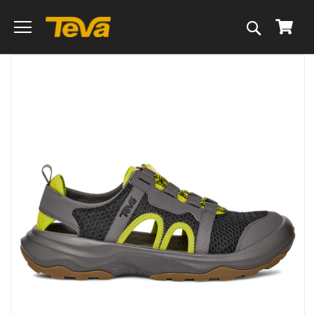
搜
我的
尋
跳
到
圖
片
庫
的
末
尾