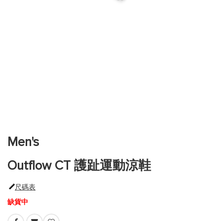
跳
到
圖
片
Men's
庫
的
Outflow CT 護趾運動涼鞋
開
頭
尺碼表
缺貨中