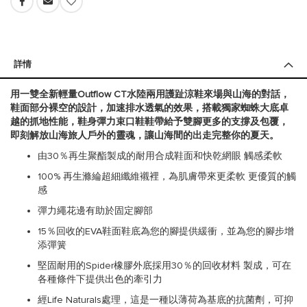
詳情
用一雙全新輕量Outflow CT水陸兩用護趾涼鞋來場與山海的對話，
鞋面部分裸空的設計，加速排水透氣的效果，搭載獨家蜘蛛大底卓
越的抓地性能，鞋身彈力束口鞋鞋帶給予雙腳更多的支撐及包覆，
即刻解放山海旅人戶外的靈魂，讓山海間的出走完整你的夏天。
由30％再生聚酯製成的耐用合成鞋面和快乾網眼 觸感柔軟
100% 再生滌綸超細纖維襯裡，為肌膚帶來更柔軟 更優質的觸
感
彈力繩花邊有助於固定腳部
15％回收的EVA鞋面鞋底為您的腳提供緩衝，並為您的腳步增
添彈簧
堅固耐用的Spider橡膠外底採用30％的回收材料 製成，可在
各種條件下提供出色的牽引力
經Life Naturals處理，這是一種以薄荷為基底的抗菌劑，可抑