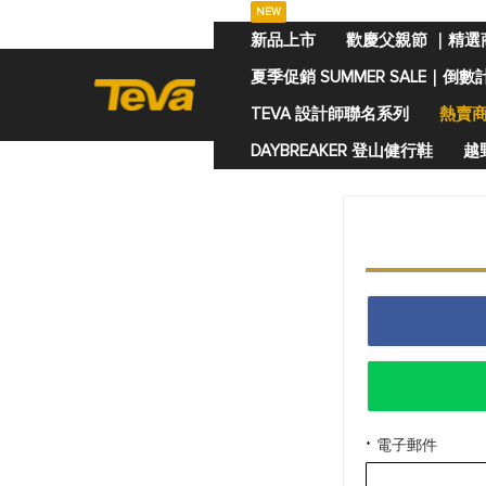
NEW
跳
新品上市
歡慶父親節 ｜精選
過
夏季促銷 SUMMER SALE｜倒數
到
內
TEVA 設計師聯名系列
熱賣
容
DAYBREAKER 登山健行鞋
越野
電子郵件