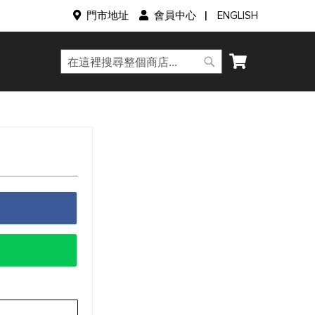
語
門市地址
會員中心
ENGLISH
言
我的購物車
搜
搜
尋
尋