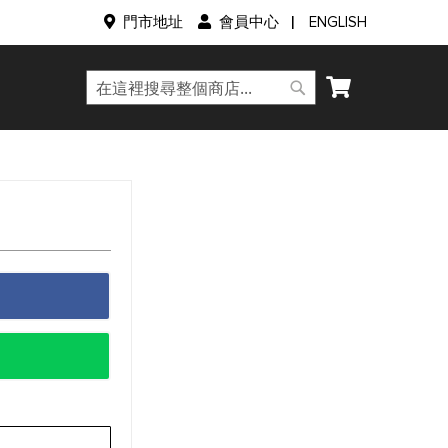
語
門市地址
會員中心
ENGLISH
言
我的購物車
搜
搜
尋
尋