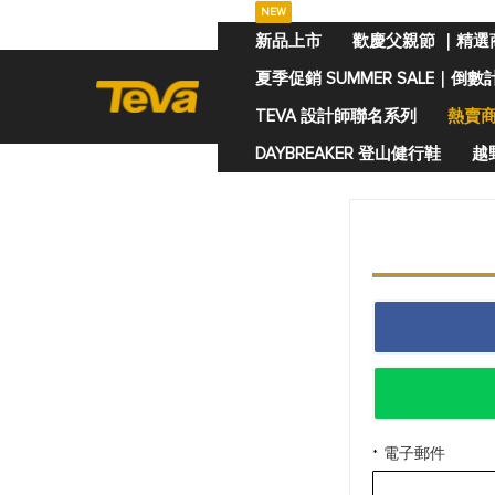
NEW
跳
新品上市
歡慶父親節 ｜精選
過
夏季促銷 SUMMER SALE｜倒數
到
內
TEVA 設計師聯名系列
熱賣
容
DAYBREAKER 登山健行鞋
越野
電子郵件