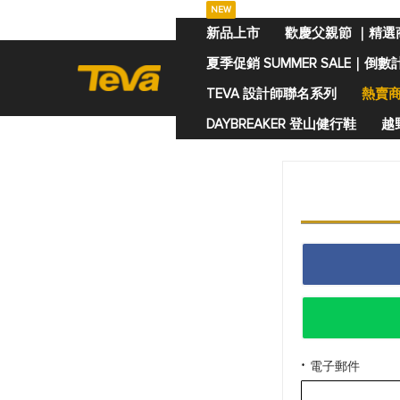
NEW
跳
新品上市
歡慶父親節 ｜精選
過
夏季促銷 SUMMER SALE｜倒數
到
內
TEVA 設計師聯名系列
熱賣
容
DAYBREAKER 登山健行鞋
越野
電子郵件