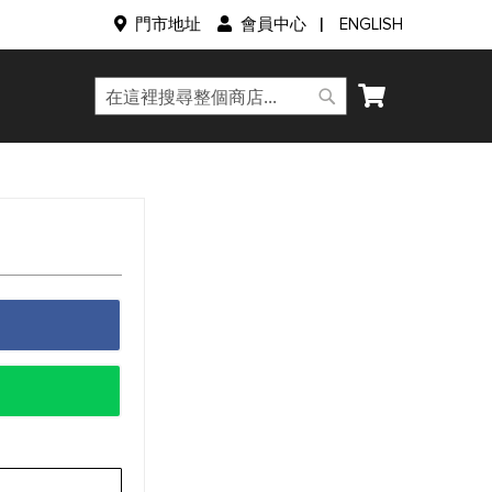
語
門市地址
會員中心
ENGLISH
言
我的購物車
搜
搜
尋
尋