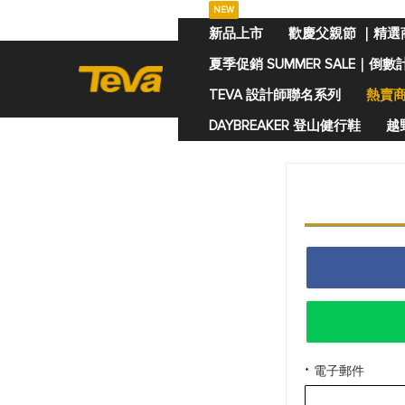
NEW
跳
新品上市
歡慶父親節 ｜精選
過
夏季促銷 SUMMER SALE｜倒數
到
內
TEVA 設計師聯名系列
熱賣
容
DAYBREAKER 登山健行鞋
越野
電子郵件