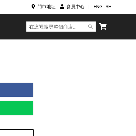
語
門市地址
會員中心
ENGLISH
言
我的購物車
搜
搜
尋
尋