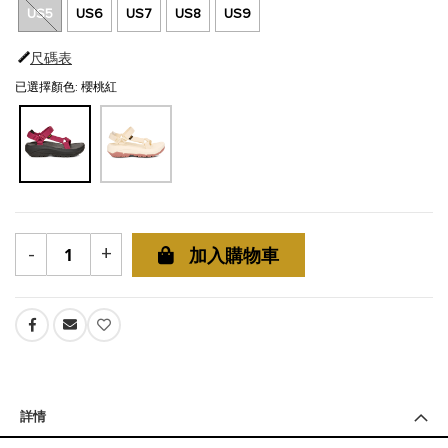
US5
US6
US7
US8
US9
尺碼表
已選擇顏色: 櫻桃紅
-
+
加入購物車
詳情