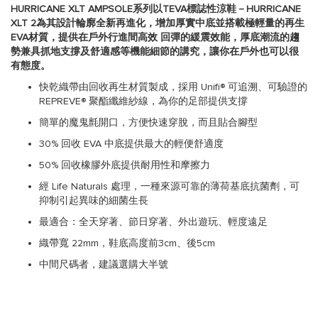
HURRICANE XLT AMPSOLE系列以TEVA標誌性涼鞋－HURRICANE
XLT 2為其設計輪廓全新再進化，增加厚實中底並搭載極輕量的再生
EVA材質，提供在戶外行進間高效 回彈的緩震效能，厚底潮流的趨
勢兼具抓地支撐及舒適感等機能細節的講究，讓你在戶外也可以很
有態度。
快乾織帶由回收再生材質製成，採用 Unifi® 可追溯、可驗證的
REPREVE® 聚酯纖維紗線，為你的足部提供支撐
簡單的魔鬼氈開口，方便快速穿脫，而且貼合腳型
30% 回收 EVA 中底提供最大的輕便舒適度
50% 回收橡膠外底提供耐用性和摩擦力
經 Life Naturals 處理，一種來源可靠的薄荷基底抗菌劑，可
抑制引起異味的細菌生長
最適合：全天穿著、節日穿著、外出遊玩、輕度遠足
織帶寬 22mm，鞋底高度前3cm、後5cm
中間尺碼者，建議選購大半號