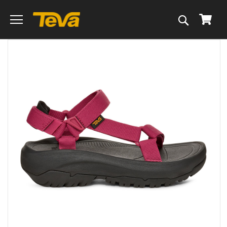
搜
我的
尋
跳
到
圖
片
庫
的
末
尾