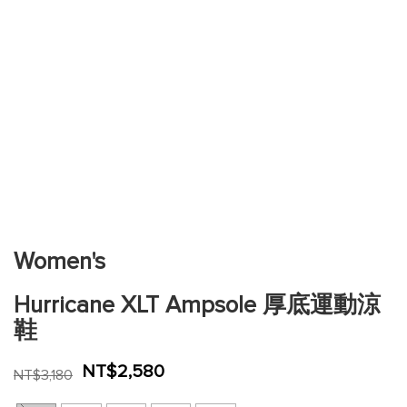
跳
到
圖
片
Women's
庫
的
Hurricane XLT Ampsole 厚底運動涼
開
頭
鞋
NT$2,580
NT$3,180