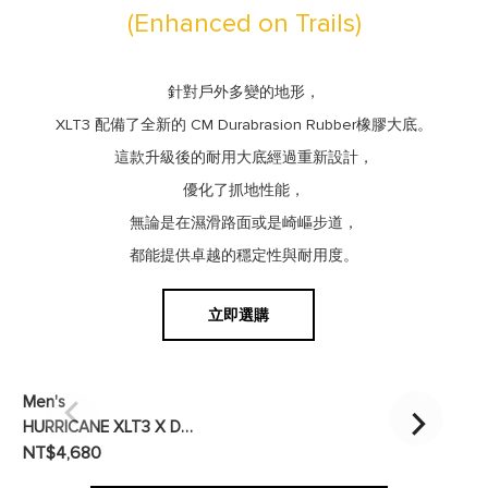
(Enhanced on Trails)
針對戶外多變的地形，
XLT3 配備了全新的 CM Durabrasion Rubber橡膠大底。
這款升級後的耐用大底經過重新設計，
優化了抓地性能，
無論是在濕滑路面或是崎嶇步道，
都能提供卓越的穩定性與耐用度。
立即選購
Men's
M
HURRICANE XLT3 X DCDT 戶外運動涼鞋
NT$4,680
N