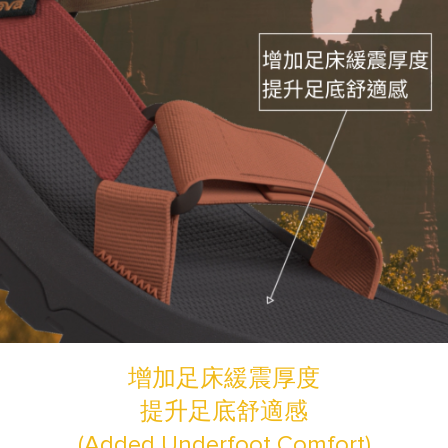
增加足床緩震厚度
提升足底舒適感
(Added Underfoot Comfort)