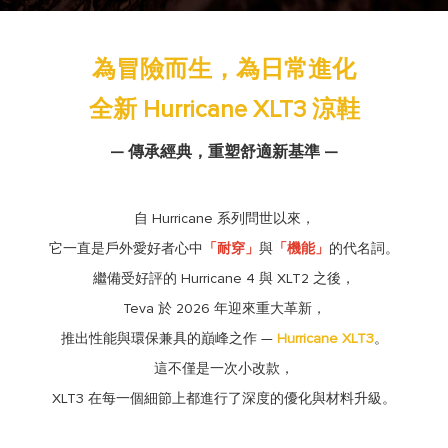
為冒險而生，為日常進化
全新 Hurricane XLT3 涼鞋
— 傳承經典，重塑舒適新基準
—
自 Hurricane 系列問世以來，
它一直是戶外愛好者心中
「耐穿」
與
「機能」
的代名詞。
繼備受好評的 Hurricane 4 與 XLT2 之後，
Teva 於 2026 年迎來重大革新，
推出性能與環保兼具的巔峰之作 —
Hurricane XLT3
。
這不僅是一次小改款，
XLT3 在每一個細節上都進行了深度的優化與材料升級。