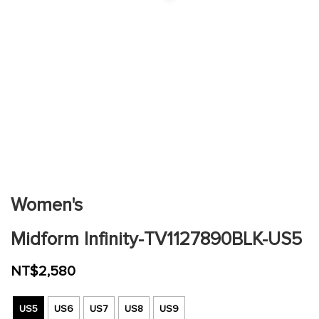
跳
到
圖
片
Women's
庫
的
Midform Infinity-TV1127890BLK-US5
開
頭
NT$2,580
US5
US6
US7
US8
US9