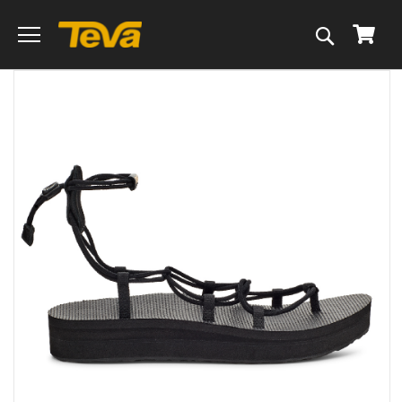
搜
我的
尋
跳
到
圖
片
庫
的
末
尾