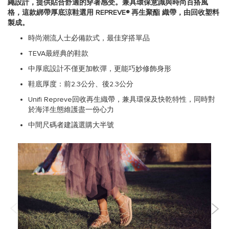
繩設計，提供貼合舒適的穿著感受。兼具環保意識與時尚百搭風
格，這款綁帶厚底涼鞋選用 REPREVE® 再生聚酯 織帶，由回收塑料
製成。
時尚潮流人士必備款式，最佳穿搭單品
TEVA最經典的鞋款
中厚底設計不僅更加軟彈，更能巧妙修飾身形
鞋底厚度：前2.3公分、後2.3公分
Unifi Repreve回收再生織帶，兼具環保及快乾特性，同時對
於海洋生態維護盡一份心力
中間尺碼者建議選購大半號